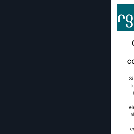
c
Si
t
el
e
e